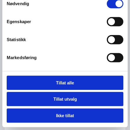
Nødvendig
E-post*
Egenskaper
Bestille bord
Statistikk
Bestille takeaway
Markedsføring
Melding
Tillat alle
Tillat utvalg
Ikke tillat