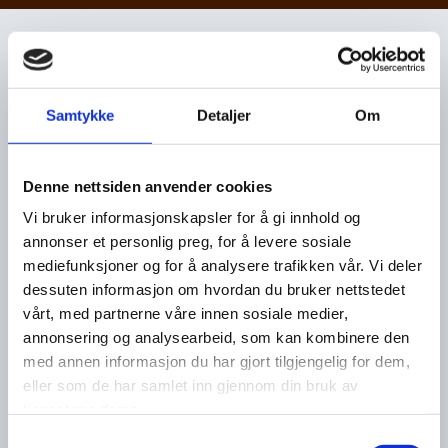
Dovre Restaurant AS
Samtykke
Detaljer
Om
Storgata 22, 0184 Oslo

+47 22 17 21 01

post@dovrehallen.no
Denne nettsiden anvender cookies
Vi bruker informasjonskapsler for å gi innhold og
annonser et personlig preg, for å levere sosiale
mediefunksjoner og for å analysere trafikken vår. Vi deler
dessuten informasjon om hvordan du bruker nettstedet
vårt, med partnerne våre innen sosiale medier,
Navn*
annonsering og analysearbeid, som kan kombinere den
med annen informasjon du har gjort tilgjengelig for dem,
eller som de har samlet inn gjennom din bruk av
Telefon*
tjenestene deres.
Samtykkevalg