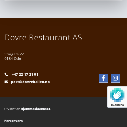
Dovre Restaurant AS
Storgata 22
0184 Oslo
+47 22 17 21 01

post@dovrehallen.no

hCaptcha
Utviklet av
Hjemmesidehuset
.
Personvern